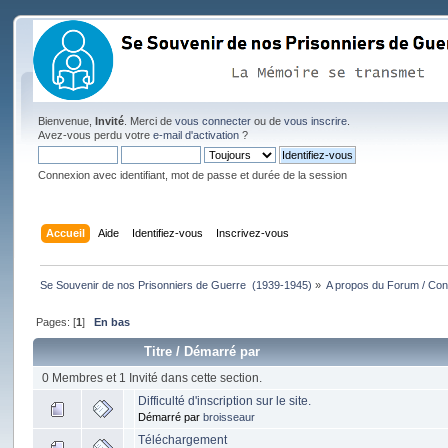
Bienvenue,
Invité
. Merci de
vous connecter
ou de
vous inscrire
.
Avez-vous perdu votre
e-mail d'activation
?
Connexion avec identifiant, mot de passe et durée de la session
Accueil
Aide
Identifiez-vous
Inscrivez-vous
Se Souvenir de nos Prisonniers de Guerre  (1939-1945)
»
A propos du Forum / Cont
Pages: [
1
]
En bas
Titre
/
Démarré par
0 Membres et 1 Invité dans cette section.
Difficulté d'inscription sur le site.
Démarré par
broisseaur
Téléchargement