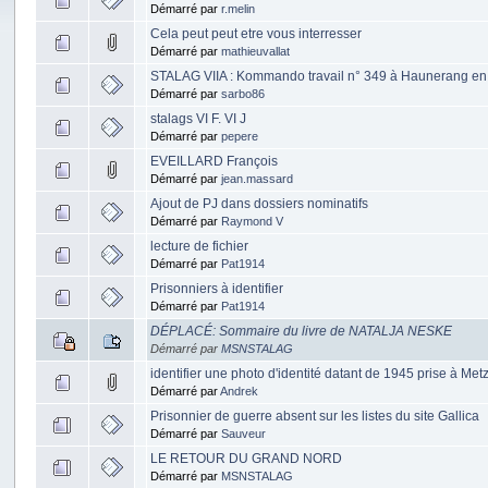
Démarré par
r.melin
Cela peut peut etre vous interresser
Démarré par
mathieuvallat
STALAG VIIA : Kommando travail n° 349 à Haunerang en
Démarré par
sarbo86
stalags VI F. VI J
Démarré par
pepere
EVEILLARD François
Démarré par
jean.massard
Ajout de PJ dans dossiers nominatifs
Démarré par
Raymond V
lecture de fichier
Démarré par
Pat1914
Prisonniers à identifier
Démarré par
Pat1914
DÉPLACÉ: Sommaire du livre de NATALJA NESKE
Démarré par
MSNSTALAG
identifier une photo d'identité datant de 1945 prise à Met
Démarré par
Andrek
Prisonnier de guerre absent sur les listes du site Gallica
Démarré par
Sauveur
LE RETOUR DU GRAND NORD
Démarré par
MSNSTALAG