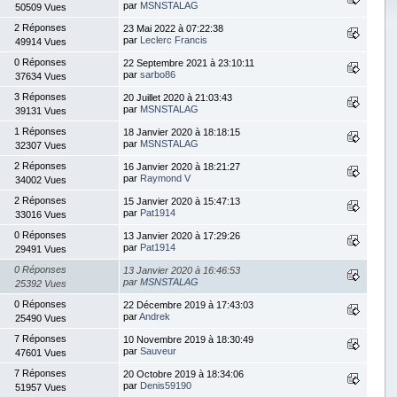
par
MSNSTALAG
50509 Vues
2 Réponses
23 Mai 2022 à 07:22:38
par
Leclerc Francis
49914 Vues
0 Réponses
22 Septembre 2021 à 23:10:11
par
sarbo86
37634 Vues
3 Réponses
20 Juillet 2020 à 21:03:43
par
MSNSTALAG
39131 Vues
1 Réponses
18 Janvier 2020 à 18:18:15
par
MSNSTALAG
32307 Vues
2 Réponses
16 Janvier 2020 à 18:21:27
par
Raymond V
34002 Vues
2 Réponses
15 Janvier 2020 à 15:47:13
par
Pat1914
33016 Vues
0 Réponses
13 Janvier 2020 à 17:29:26
par
Pat1914
29491 Vues
0 Réponses
13 Janvier 2020 à 16:46:53
par
MSNSTALAG
25392 Vues
0 Réponses
22 Décembre 2019 à 17:43:03
par
Andrek
25490 Vues
7 Réponses
10 Novembre 2019 à 18:30:49
par
Sauveur
47601 Vues
7 Réponses
20 Octobre 2019 à 18:34:06
par
Denis59190
51957 Vues