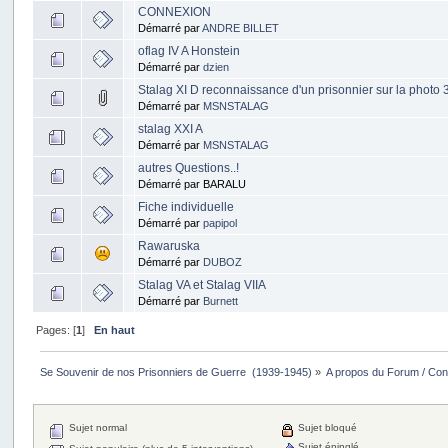
CONNEXION
Démarré par
ANDRE BILLET
oflag IV A Honstein
Démarré par
dzien
Stalag XI D reconnaissance d'un prisonnier sur la photo 
Démarré par
MSNSTALAG
stalag XXI A
Démarré par
MSNSTALAG
autres Questions..!
Démarré par BARALU
Fiche individuelle
Démarré par
papipol
Rawaruska
Démarré par
DUBOZ
Stalag VA et Stalag VIIA
Démarré par
Burnett
Pages: [
1
]
En haut
Se Souvenir de nos Prisonniers de Guerre  (1939-1945)
»
A propos du Forum / Cont
Sujet normal
Sujet bloqué
Sujet épinglé