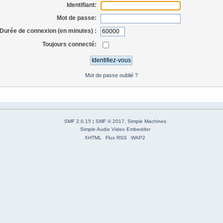
Identifiant:
Mot de passe:
Durée de connexion (en minutes) :
Toujours connecté:
Mot de passe oublié ?
SMF 2.0.15
|
SMF © 2017
,
Simple Machines
Simple Audio Video Embedder
XHTML
Flux RSS
WAP2