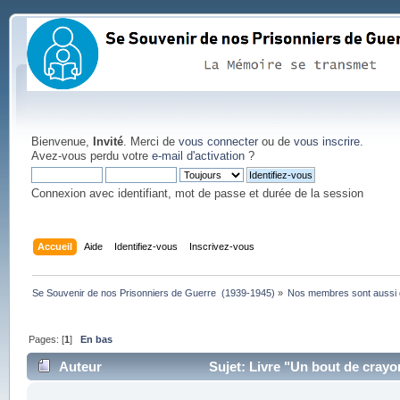
Bienvenue,
Invité
. Merci de
vous connecter
ou de
vous inscrire
.
Avez-vous perdu votre
e-mail d'activation
?
Connexion avec identifiant, mot de passe et durée de la session
Accueil
Aide
Identifiez-vous
Inscrivez-vous
Se Souvenir de nos Prisonniers de Guerre  (1939-1945)
»
Nos membres sont aussi 
Pages: [
1
]
En bas
Auteur
Sujet: Livre "Un bout de crayo