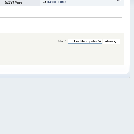
par
daniel.peche
52199 Vues
Aller à: