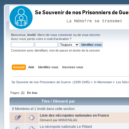
Bienvenue,
Invité
. Merci de
vous connecter
ou de
vous inscrire
.
Avez-vous perdu votre
e-mail d'activation
?
Connexion avec identifiant, mot de passe et durée de la session
Accueil
Aide
Identifiez-vous
Inscrivez-vous
Se Souvenir de nos Prisonniers de Guerre  (1939-1945)
»
In Memoriam
»
Les Nécr
Pages: [
1
]
En bas
Titre
/
Démarré par
0 Membres et 1 Invité dans cette section.
Liste des nécropoles nationales en France
Démarré par
MSNSTALAG
La nécropole nationale Le Pétant