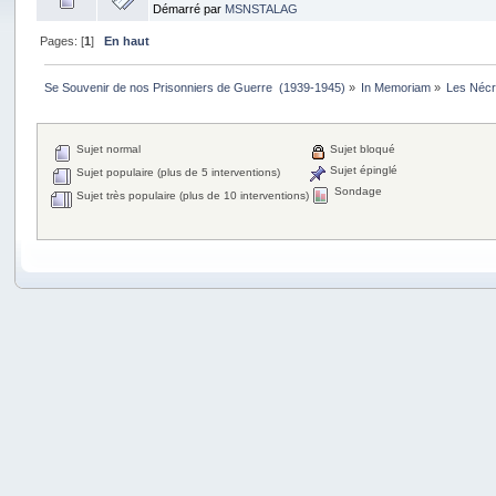
Démarré par
MSNSTALAG
Pages: [
1
]
En haut
Se Souvenir de nos Prisonniers de Guerre  (1939-1945)
»
In Memoriam
»
Les Nécr
Sujet normal
Sujet bloqué
Sujet épinglé
Sujet populaire (plus de 5 interventions)
Sondage
Sujet très populaire (plus de 10 interventions)