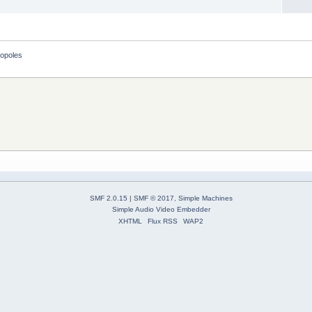
opoles
SMF 2.0.15
|
SMF © 2017
,
Simple Machines
Simple Audio Video Embedder
XHTML
Flux RSS
WAP2