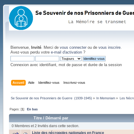
Bienvenue,
Invité
. Merci de
vous connecter
ou de
vous inscrire
.
Avez-vous perdu votre
e-mail d'activation
?
Connexion avec identifiant, mot de passe et durée de la session
Accueil
Aide
Identifiez-vous
Inscrivez-vous
Se Souvenir de nos Prisonniers de Guerre  (1939-1945)
»
In Memoriam
»
Les Nécr
Pages: [
1
]
En bas
Titre
/
Démarré par
0 Membres et 2 Invités dans cette section.
Liste des nécropoles nationales en France