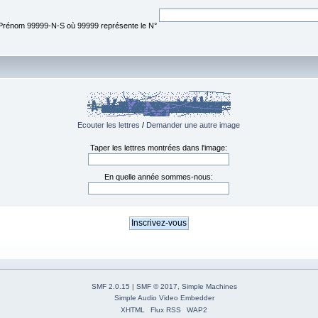
M Prénom 99999-N-S où 99999 représente le N°
Ecouter les lettres
/
Demander une autre image
Taper les lettres montrées dans l'image:
En quelle année sommes-nous:
SMF 2.0.15
|
SMF © 2017
,
Simple Machines
Simple Audio Video Embedder
XHTML
Flux RSS
WAP2