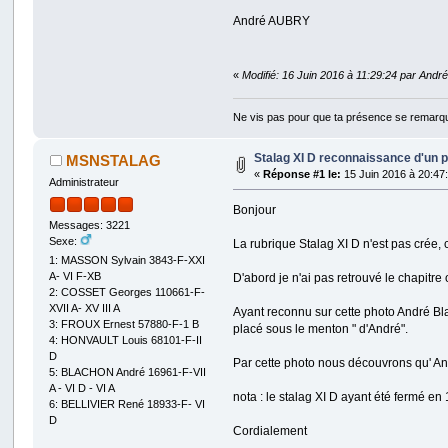
André AUBRY
«
Modifié: 16 Juin 2016 à 11:29:24 par And
Ne vis pas pour que ta présence se remarq
Stalag XI D reconnaissance d'un p
MSNSTALAG
«
Réponse #1 le:
15 Juin 2016 à 20:47
Administrateur
Bonjour
Messages: 3221
Sexe:
La rubrique Stalag XI D n'est pas crée, 
1: MASSON Sylvain 3843-F-XXI
A- VI F-XB
D'abord je n'ai pas retrouvé le chapitr
2: COSSET Georges 110661-F-
XVII A- XV III A
Ayant reconnu sur cette photo André Blac
3: FROUX Ernest 57880-F-1 B
placé sous le menton " d'André".
4: HONVAULT Louis 68101-F-II
D
Par cette photo nous découvrons qu' Andr
5: BLACHON André 16961-F-VII
A - VI D - VI A
nota : le stalag XI D ayant été fermé en
6: BELLIVIER René 18933-F- VI
D
Cordialement