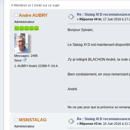
0 Membres et 1 Invité sur ce sujet
Re : Stalag XI D reconnaissance 
Andre AUBRY
«
Réponse #4 le:
17 Juin 2016 à 17:
Administrateur
Bonjour Sylvain,
Le Stalag XI D est maintenant disponibl
Messages: 2495
J'y ai intégré BLACHON André, la note 
Sexe:
1: AUBRY André 22388-F-XX A
Bien cordialement, en vous remerciant p
André
Ne vis pas pour que ta présence se remarq
Re : Stalag XI D reconnaissance 
MSNSTALAG
«
Réponse #3 le:
16 Juin 2016 à 21:
Administrateur