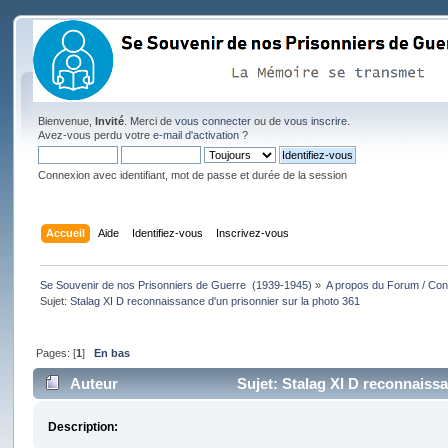
Bienvenue,
Invité
. Merci de
vous connecter
ou de
vous inscrire
.
Avez-vous perdu votre
e-mail d'activation
?
Connexion avec identifiant, mot de passe et durée de la session
Accueil
Aide
Identifiez-vous
Inscrivez-vous
Se Souvenir de nos Prisonniers de Guerre  (1939-1945)
»
A propos du Forum / Cont
Sujet:
Stalag XI D reconnaissance d'un prisonnier sur la photo 361
Pages: [
1
]
En bas
Auteur
Sujet: Stalag XI D reconnaissa
Description: