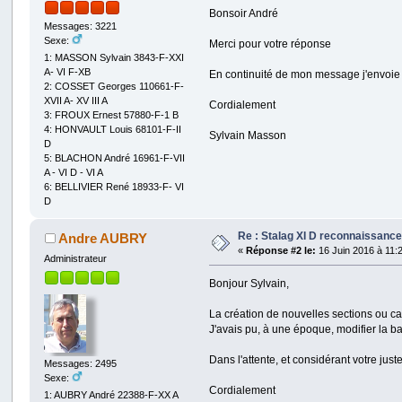
Bonsoir André
Messages: 3221
Sexe:
Merci pour votre réponse
1: MASSON Sylvain 3843-F-XXI
A- VI F-XB
En continuité de mon message j'envoie
2: COSSET Georges 110661-F-
XVII A- XV III A
Cordialement
3: FROUX Ernest 57880-F-1 B
4: HONVAULT Louis 68101-F-II
Sylvain Masson
D
5: BLACHON André 16961-F-VII
A - VI D - VI A
6: BELLIVIER René 18933-F- VI
D
Re : Stalag XI D reconnaissance 
Andre AUBRY
«
Réponse #2 le:
16 Juin 2016 à 11:
Administrateur
Bonjour Sylvain,
La création de nouvelles sections ou ca
J'avais pu, à une époque, modifier la 
Dans l'attente, et considérant votre just
Messages: 2495
Sexe:
Cordialement
1: AUBRY André 22388-F-XX A