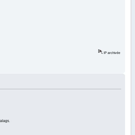
IP archivée
talags.