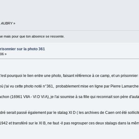
ré AUBRY
»
ue mais pour que ton absence se ressente.
risonnier sur la photo 361
:06 »
c'est pourquoi le lien entre une photo, faisant référence à ce camp, et un prisonnier 
e où j'ai vu cette photo noté n°361, probablement mise en ligne par Pierre Lamarche
hon (16961 VIIA - VI D VI A), je l'ai soumise à sa fille qui reconnait son père d'auta
é serait passé également par le stalag XI D ( les archives de Caen ont été sollicité
 1942 et transféré sur le XI B, ne faut -il pas regrouper ces deux stalags dans la mê