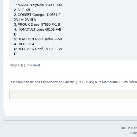
1: MASSON Sylvain 3843-F-XXI
A- VI F-XB
2: COSSET Georges 110661-F-
XVII A- XV III A
3: FROUX Ernest 57880-F-1 B
4: HONVAULT Louis 68101-F-II
D
5: BLACHON André 16961-F-VII
A - VI D - VI A
6: BELLIVIER René 18933-F- VI
D
Pages: [
1
]
En haut
Se Souvenir de nos Prisonniers de Guerre  (1939-1945)
»
In Memoriam
»
Les Nécr
SMF 2.0.1
Simp