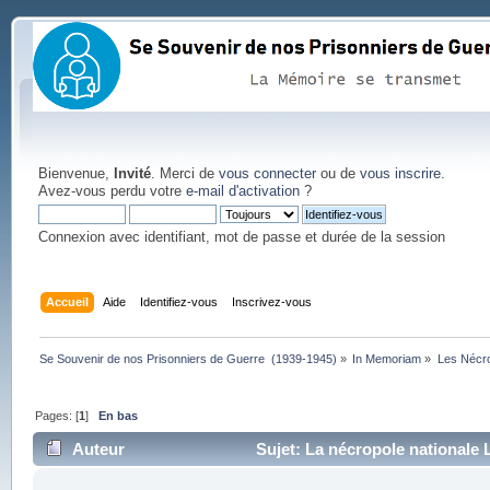
Bienvenue,
Invité
. Merci de
vous connecter
ou de
vous inscrire
.
Avez-vous perdu votre
e-mail d'activation
?
Connexion avec identifiant, mot de passe et durée de la session
Accueil
Aide
Identifiez-vous
Inscrivez-vous
Se Souvenir de nos Prisonniers de Guerre  (1939-1945)
»
In Memoriam
»
Les Nécr
Pages: [
1
]
En bas
Auteur
Sujet: La nécropole nationale 