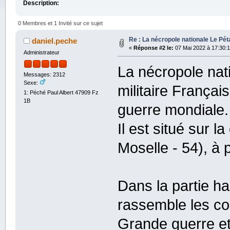
Description:
0 Membres et 1 Invité sur ce sujet
Re : La nécropole nationale Le Pét
daniel.peche
«
Réponse #2 le:
07 Mai 2022 à 17:30:1
Administrateur
La nécropole nat
Messages: 2312
Sexe:
militaire Françai
1: Péché Paul Albert 47909 Fz
1B
guerre mondiale.
Il est situé sur 
Moselle - 54), à
Dans la partie ha
rassemble les co
Grande guerre et