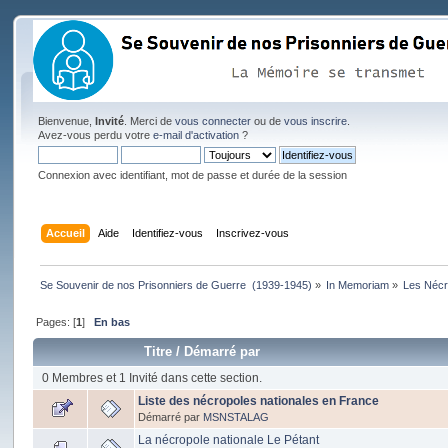
Bienvenue,
Invité
. Merci de
vous connecter
ou de
vous inscrire
.
Avez-vous perdu votre
e-mail d'activation
?
Connexion avec identifiant, mot de passe et durée de la session
Accueil
Aide
Identifiez-vous
Inscrivez-vous
Se Souvenir de nos Prisonniers de Guerre  (1939-1945)
»
In Memoriam
»
Les Nécr
Pages: [
1
]
En bas
Titre
/
Démarré par
0 Membres et 1 Invité dans cette section.
Liste des nécropoles nationales en France
Démarré par
MSNSTALAG
La nécropole nationale Le Pétant