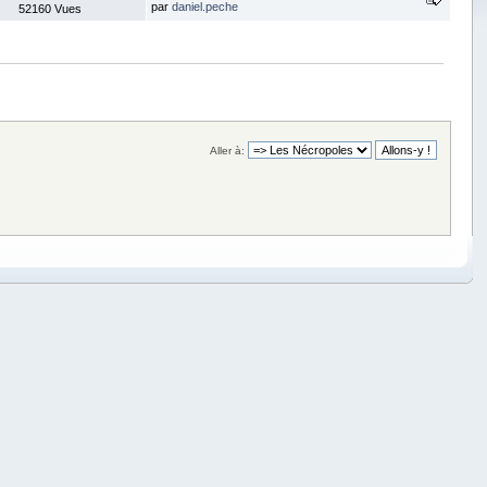
par
daniel.peche
52160 Vues
Aller à: