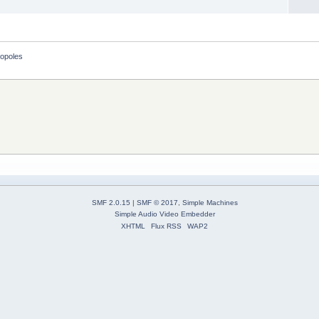
opoles
SMF 2.0.15
|
SMF © 2017
,
Simple Machines
Simple Audio Video Embedder
XHTML
Flux RSS
WAP2