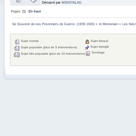
Démarré par
MSNSTALAG
Pages: [
1
]
En haut
Se Souvenir de nos Prisonniers de Guerre  (1939-1945)
»
In Memoriam
»
Les Nécr
Sujet normal
Sujet bloqué
Sujet épinglé
Sujet populaire (plus de 5 interventions)
Sondage
Sujet très populaire (plus de 10 interventions)