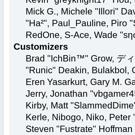
Mick G., Michele "Illori" Da
"Ha²", Paul_Pauline, Piro 
RedOne, S-Ace, Wade "sησ
Customizers
Brad "IchBin™" Grow, ディン
"Runic" Deakin, Bulakbol, 
Eren Yasarkurt, Gary M. G
Jerry, Jonathan "vbgamer45
Kirby, Matt "SlammedDime
Kerle, Nibogo, Niko, Peter 
Steven "Fustrate" Hoffman 