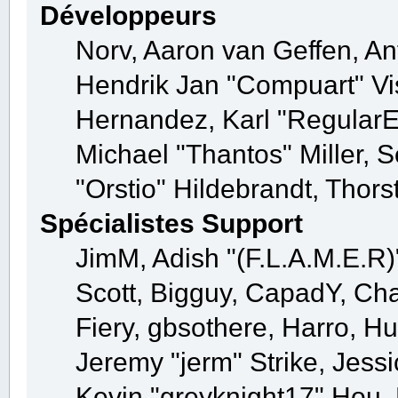
Développeurs
Norv, Aaron van Geffen, Ant
Hendrik Jan "Compuart" Vi
Hernandez, Karl "Regular
Michael "Thantos" Miller, 
"Orstio" Hildebrandt, Thors
Spécialistes Support
JimM, Adish "(F.L.A.M.E.R)"
Scott, Bigguy, CapadY, Ch
Fiery, gbsothere, Harro, H
Jeremy "jerm" Strike, Jess
Kevin "greyknight17" Hou, K