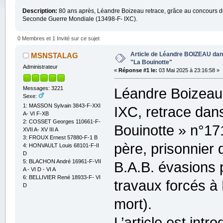
Description:
80 ans après, Léandre Boizeau retrace, grâce au concours de
Seconde Guerre Mondiale (13498-F- IXC).
0 Membres et 1 Invité sur ce sujet
Article de Léandre BOIZEAU dan
MSNSTALAG
"La Bouinotte"
Administrateur
«
Réponse #1 le:
03 Mai 2025 à 23:16:58 »
Messages: 3221
Léandre Boizeau,
Sexe:
1: MASSON Sylvain 3843-F-XXI
IXC, retrace dan
A- VI F-XB
2: COSSET Georges 110661-F-
Bouinotte » n°17
XVII A- XV III A
3: FROUX Ernest 57880-F-1 B
père, prisonnier
4: HONVAULT Louis 68101-F-II
D
5: BLACHON André 16961-F-VII
B.A.B. évasions 
A - VI D - VI A
6: BELLIVIER René 18933-F- VI
travaux forcés à
D
mort).
L’article est intro