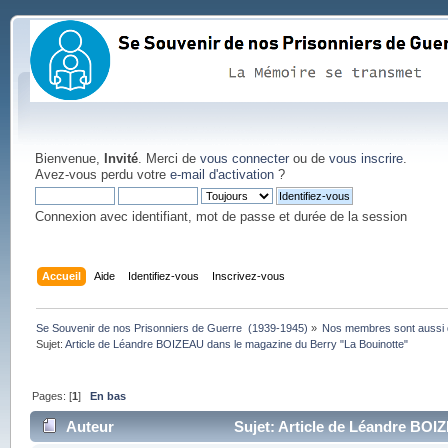
Bienvenue,
Invité
. Merci de
vous connecter
ou de
vous inscrire
.
Avez-vous perdu votre
e-mail d'activation
?
Connexion avec identifiant, mot de passe et durée de la session
Accueil
Aide
Identifiez-vous
Inscrivez-vous
Se Souvenir de nos Prisonniers de Guerre  (1939-1945)
»
Nos membres sont aussi 
Sujet:
Article de Léandre BOIZEAU dans le magazine du Berry "La Bouinotte"
Pages: [
1
]
En bas
Auteur
Sujet: Article de Léandre BOI