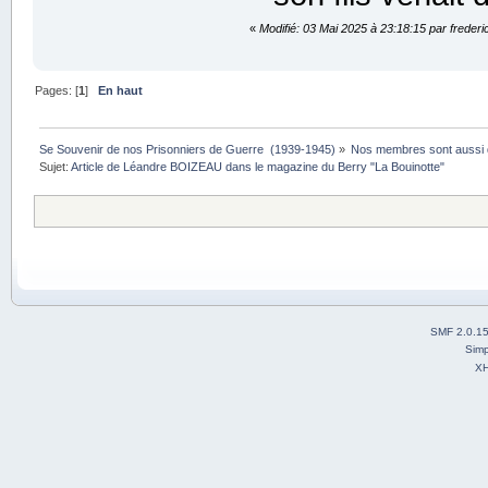
«
Modifié: 03 Mai 2025 à 23:18:15 par frederi
Pages: [
1
]
En haut
Se Souvenir de nos Prisonniers de Guerre  (1939-1945)
»
Nos membres sont aussi 
Sujet:
Article de Léandre BOIZEAU dans le magazine du Berry "La Bouinotte"
SMF 2.0.1
Simp
X