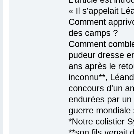
« Il s’appelait Lé
Comment apprivoi
des camps ?
Comment combler 
pudeur dresse en
ans après le reto
inconnu**, Léand
concours d’un am
endurées par un 
guerre mondiale 
*Notre colistier
**son fils venait 